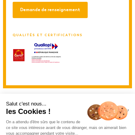
Demande de renseignement
QUALITÉS ET CERTIFICATIONS
Suivez-nous :
Salut c'est nous...
les Cookies !
© 2026 IRFA Sud
On a attendu d'être sûrs que le contenu de
Mentions
Politique de
Déclaration
ce site vous intéresse avant de vous déranger, mais on aimerait bien
légales
confidentialité
d’accessibilité
vous accompagner pendant votre visite...