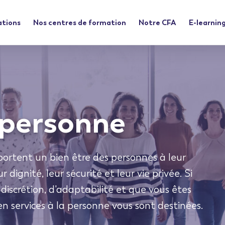
ations
Nos centres de formation
Notre CFA
E-learnin
a personne
portent un bien être des personnes à leur
 dignité, leur sécurité et leur vie privée. Si
discrétion, d'adaptabilité et que vous êtes
en services à la personne vous sont destinées.